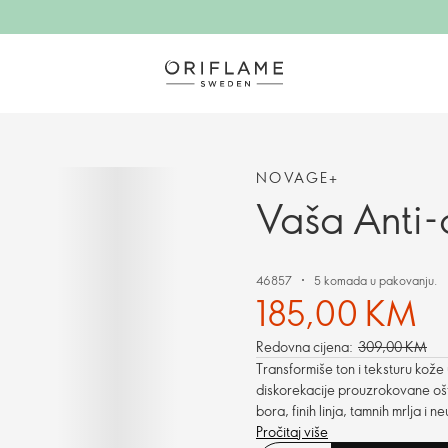
NOVAGE+
Vaša Anti-
46857
5 komada u pakovanju.
185,00 KM
Redovna cijena:
309,00 KM
Transformiše ton i teksturu kože
diskorekacije prouzrokovane o
bora, finih linja, tamnih mrlja i 
umanjuje različite diskoloracije, 
Pročitaj više