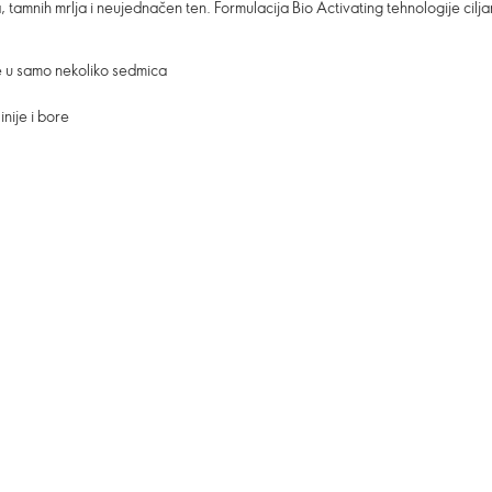
 tamnih mrlja i neujednačen ten. Formulacija Bio Activating tehnologije ciljano
že u samo nekoliko sedmica
inije i bore