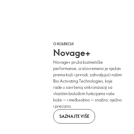
O KOLEKCIJI
Novage+
Novage+ pruža kozmetičke
performanse, a istovremeno je nježan
prema koži i prirodi, zahvaljujući našim
Bio Activating Technologies, koje
rade u savršenoj sinkronizaciji sa
vlastitim biološkim funkcijama vaše
kože — i međusobno — snažno, nježno
i precizno.
SAZNAJTE VIŠE