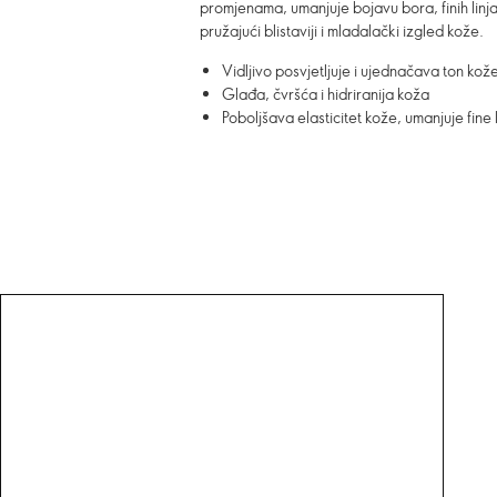
promjenama, umanjuje bojavu bora, finih linja,
pružajući blistaviji i mladalački izgled kože.
Vidljivo posvjetljuje i ujednačava ton ko
Glađa, čvršća i hidriranija koža
Poboljšava elasticitet kože, umanjuje fine l