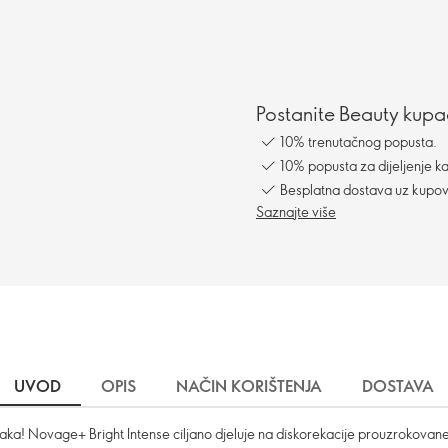
Postanite Beauty kupac
10% trenutačnog popusta.
10% popusta za dijeljenje ka
Besplatna dostava uz kupo
Saznajte više
UVOD
OPIS
NAČIN KORIŠTENJA
DOSTAVA
oraka! Novage+ Bright Intense ciljano djeluje na diskorekacije prouzrokova