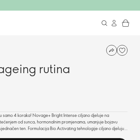
ageing rutina
 u samo 4 koraka! Novage+ Bright Intense ciljano djeluje na
štećenjem od sunca, hormonalnim promjenama, umanjuje bojavu
neujednačen ten. Formulacija Bio Activating tehnologije ciljano djeluju i
pružajući blistaviji i mladalački izgled kože.