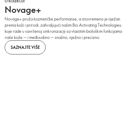
O KOLEKCIJI
Novage+
Novage+ pruža kozmetičke performanse, a istovremeno je nježan
prema koži i prirodi, zahvaljujući našim Bio Activating Technologies,
koje rade u savršenoj sinkronizaciji sa vlastitim biološkim funkcijama
vaše kože — i međusobno — snažno, nježno i precizno.
SAZNAJTE VIŠE