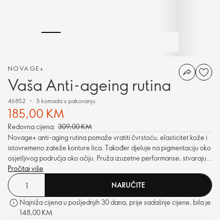
NOVAGE+
Vaša Anti-ageing rutina
46852
5 komada u pakovanju.
185,00 KM
Redovna cijena:
309,00 KM
Novage+ anti-aging rutina pomaže vratiti čvrstoću, elasticitet kože i
istovremeno zateže konture lica. Također djeluje na pigmentaciju oko
osjetljivog područja oko očiju. Pruža izuzetne performanse, stvarajući
pun izgled kože.
Pročitaj više
NARUČITE
Najniža cijena u posljednjih 30 dana, prije sadašnje cijene, bila je
148,00 KM