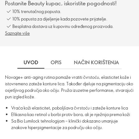
Postanite Beauty kupac, iskoristite pogodnosti!
10% trenutačnog popusta.
10% popusta za dijeljenje kada pozovete prijatelje.
Besplatna dostava uz kupovinu određenog proizvoda.
Saznajte više
UVOD
OPIS
NAČIN KORIŠTENJA
DO
Novage+ anti-aging rutina pomaže vratiti čvrstoću, elasticitet kože i
istovremeno zateže konture lica. Također djeluje na pigmentaciju oko
osjetljivog područja oko očiju. Pruža izuzetne performanse, stvarajući
pun izgled kože.
Vraća koži elasticitet, poboljšava čvrstoću i zateže konture lica
Efikasna kao retinol u borbi protiv bora, ali je nježnija prema koži
Sa Bio Lumilock tehnologijom – klinički dokazano umanjuje
znakove hiperpigmentacije za području oko očiju.