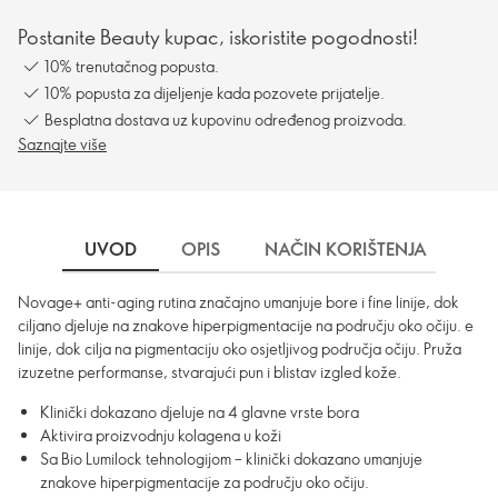
Postanite Beauty kupac, iskoristite pogodnosti!
10% trenutačnog popusta.
10% popusta za dijeljenje kada pozovete prijatelje.
Besplatna dostava uz kupovinu određenog proizvoda.
Saznajte više
UVOD
OPIS
NAČIN KORIŠTENJA
DO
Novage+ anti-aging rutina značajno umanjuje bore i fine linije, dok
ciljano djeluje na znakove hiperpigmentacije na području oko očiju. e
linije, dok cilja na pigmentaciju oko osjetljivog područja očiju. Pruža
izuzetne performanse, stvarajući pun i blistav izgled kože.
Klinički dokazano djeluje na 4 glavne vrste bora
Aktivira proizvodnju kolagena u koži
Sa Bio Lumilock tehnologijom – klinički dokazano umanjuje
znakove hiperpigmentacije za području oko očiju.