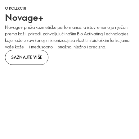
O KOLEKCIJI
Novage+
Novage+ pruža kozmetičke performanse, a istovremeno je nježan
prema koži i prirodi, zahvaljujući našim Bio Activating Technologies,
koje rade u savršenoj sinkronizaciji sa vlastitim biološkim funkcijama
vaše kože — i međusobno — snažno, nježno i precizno.
SAZNAJTE VIŠE