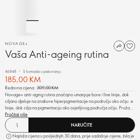
NOVAGE+
Vaša Anti-ageing rutina
46848
5 komada u pakovanju.
185,00 KM
Redovna cijena:
309,00 KM
Novage+ anti-aging rutina značajno umanjuje bore i fine linije, dok
ciljano djeluje na znakove hiperpigmentacije na području oko očiju. e
linije, dok cilja na pigmentaciju oko osjetljivog područja očiju. Pruža
izuzetne performanse, stvarajući pun i blistav izgled kože.
Pročitaj više
NARUČITE
Najniža cijena u posljednjih 30 dana, prije sadašnje cijene, bila je