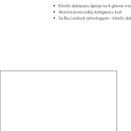
Klinički dokazano djeluje na 4 glavne vrs
Aktivira proizvodnju kolagena u koži
Sa Bio Lumilock tehnologijom – klinički 