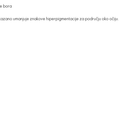
te bora
dokazano umanjuje znakove hiperpigmentacije za području oko očiju.