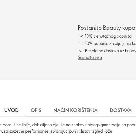
Postanite Beauty kupac
10% trenutačnog popusta.
10% popusta za dijeljenje ka
Besplatna dostava uz kupo
Saznajte više
UVOD
OPIS
NAČIN KORIŠTENJA
DOSTAVA
re i fine linije, dok ciljano djeluje na znakove hiperpigmentacije na područj
Pruža izuzetne performanse, stvarajući pun i blistav izgled kože.