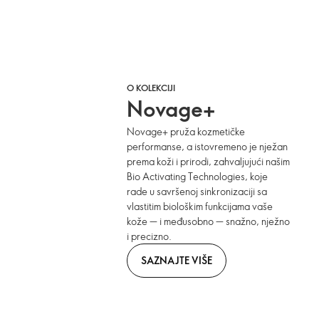
O KOLEKCIJI
Novage+
Novage+ pruža kozmetičke
performanse, a istovremeno je nježan
prema koži i prirodi, zahvaljujući našim
Bio Activating Technologies, koje
rade u savršenoj sinkronizaciji sa
vlastitim biološkim funkcijama vaše
kože — i međusobno — snažno, nježno
i precizno.
SAZNAJTE VIŠE