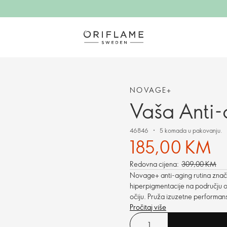
NOVAGE+
Vaša Anti-
46846
5 komada u pakovanju.
185,00 KM
Redovna cijena:
309,00 KM
Novage+ anti-aging rutina značaj
hiperpigmentacije na području oko
očiju. Pruža izuzetne performanse
Pročitaj više