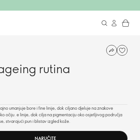
ageing rutina
no umanjuje bore i fine linije, dok ciljano djeluje na znakove
 očiju. e linije, dok cilja na pigmentaciju oko osjetljivog područja
, stvarajući pun i blistav izgled kože.
NARUČITE