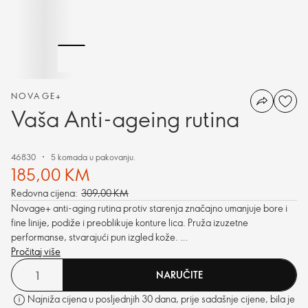
NOVAGE+
Vaša Anti-ageing rutina
46830
5 komada u pakovanju.
185,00 KM
Redovna cijena:
309,00 KM
Novage+ anti-aging rutina protiv starenja značajno umanjuje bore i
fine linije, podiže i preoblikuje konture lica. Pruža izuzetne
performanse, stvarajući pun izgled kože.
Pročitaj više
NARUČITE
Najniža cijena u posljednjih 30 dana, prije sadašnje cijene, bila je