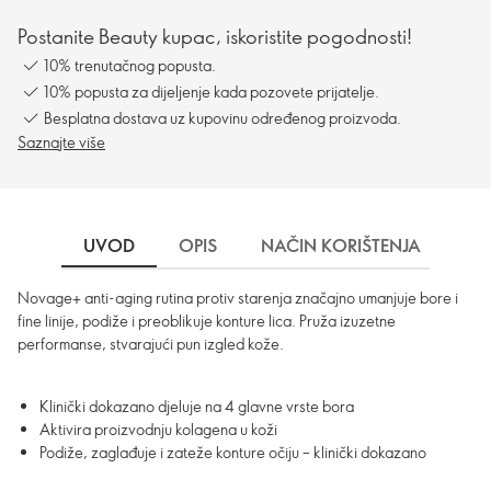
Postanite Beauty kupac, iskoristite pogodnosti!
10% trenutačnog popusta.
10% popusta za dijeljenje kada pozovete prijatelje.
Besplatna dostava uz kupovinu određenog proizvoda.
Saznajte više
UVOD
OPIS
NAČIN KORIŠTENJA
DO
Novage+ anti-aging rutina protiv starenja značajno umanjuje bore i
fine linije, podiže i preoblikuje konture lica. Pruža izuzetne
performanse, stvarajući pun izgled kože.
Klinički dokazano djeluje na 4 glavne vrste bora
Aktivira proizvodnju kolagena u koži
Podiže, zaglađuje i zateže konture očiju – klinički dokazano