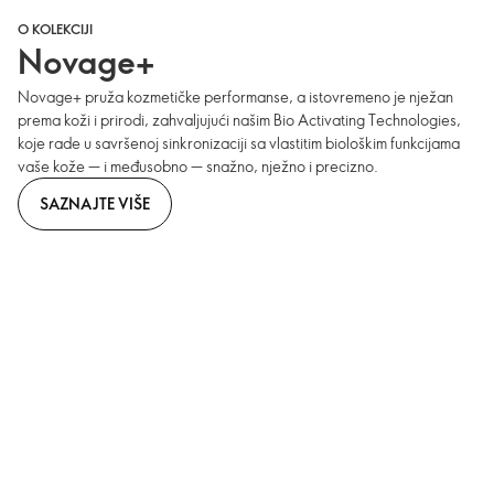
O KOLEKCIJI
Novage+
Novage+ pruža kozmetičke performanse, a istovremeno je nježan
prema koži i prirodi, zahvaljujući našim Bio Activating Technologies,
koje rade u savršenoj sinkronizaciji sa vlastitim biološkim funkcijama
vaše kože — i međusobno — snažno, nježno i precizno.
SAZNAJTE VIŠE