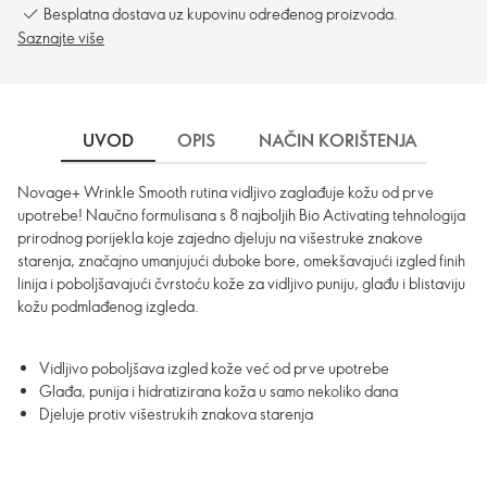
Besplatna dostava uz kupovinu određenog proizvoda.
Saznajte više
UVOD
OPIS
NAČIN KORIŠTENJA
DO
Novage+ Wrinkle Smooth rutina vidljivo zaglađuje kožu od prve
upotrebe! Naučno formulisana s 8 najboljih Bio Activating tehnologija
prirodnog porijekla koje zajedno djeluju na višestruke znakove
starenja, značajno umanjujući duboke bore, omekšavajući izgled finih
linija i poboljšavajući čvrstoću kože za vidljivo puniju, glađu i blistaviju
kožu podmlađenog izgleda.
Vidljivo poboljšava izgled kože već od prve upotrebe
Glađa, punija i hidratizirana koža u samo nekoliko dana
Djeluje protiv višestrukih znakova starenja