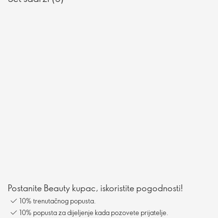
Postanite Beauty kupac, iskoristite pogodnosti!
10% trenutačnog popusta.
10% popusta za dijeljenje kada pozovete prijatelje.