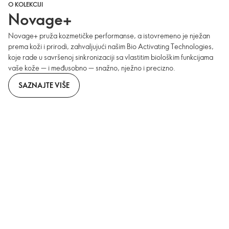
O KOLEKCIJI
Novage+
Novage+ pruža kozmetičke performanse, a istovremeno je nježan
prema koži i prirodi, zahvaljujući našim Bio Activating Technologies,
koje rade u savršenoj sinkronizaciji sa vlastitim biološkim funkcijama
vaše kože — i međusobno — snažno, nježno i precizno.
SAZNAJTE VIŠE