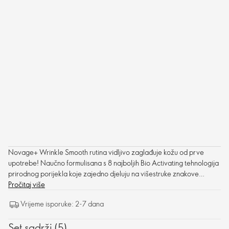
Novage+ Wrinkle Smooth rutina vidljivo zaglađuje kožu od prve
upotrebe! Naučno formulisana s 8 najboljih Bio Activating tehnologija
prirodnog porijekla koje zajedno djeluju na višestruke znakove
starenja, značajno umanjujući duboke bore, omekšavajući izgled finih
Pročitaj više
linija i poboljšavajući čvrstoću kože za vidljivo puniju, glađu i blistaviju
Vrijeme isporuke: 2-7 dana
kožu podmlađenog izgleda.
Set sadrži (5)