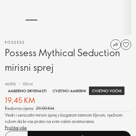
POSSESS
Possess Mythical Seduction
mirisni sprej
46806
100 ml.
CVJETNO-VOĆNI
AMBERNO-DRVENASTI
CVJETNO-AMBERNI
19,45 KM
Redovna cijena:
29,00 KM
Vedri i senzualni mirisni sprej s bogatom tamnom šljivom, nježnom
ružom da bi vas pratio na svim vašim avanturama.
Pročitaj više