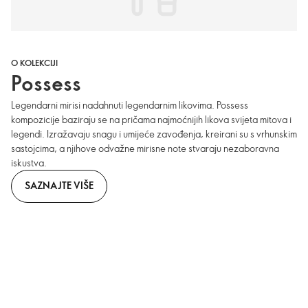
O KOLEKCIJI
Possess
Legendarni mirisi nadahnuti legendarnim likovima. Possess
kompozicije baziraju se na pričama najmoćnijih likova svijeta mitova i
legendi. Izražavaju snagu i umijeće zavođenja, kreirani su s vrhunskim
sastojcima, a njihove odvažne mirisne note stvaraju nezaboravna
iskustva.
SAZNAJTE VIŠE