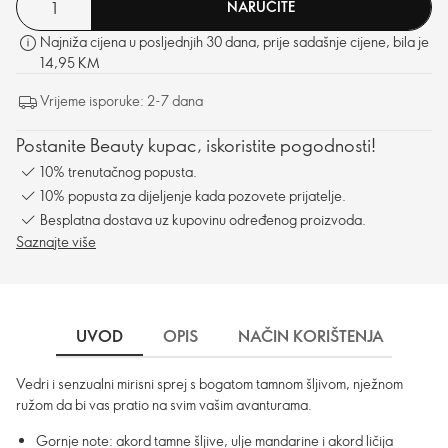
NARUČITE
Najniža cijena u posljednjih 30 dana, prije sadašnje cijene, bila je
14,95 KM
Vrijeme isporuke: 2-7 dana
Postanite Beauty kupac, iskoristite pogodnosti!
10% trenutačnog popusta.
10% popusta za dijeljenje kada pozovete prijatelje.
Besplatna dostava uz kupovinu određenog proizvoda.
Saznajte više
UVOD
OPIS
NAČIN KORIŠTENJA
SA
Vedri i senzualni mirisni sprej s bogatom tamnom šljivom, nježnom
ružom da bi vas pratio na svim vašim avanturama.
Gornje note: akord tamne šljive, ulje mandarine i akord ličija