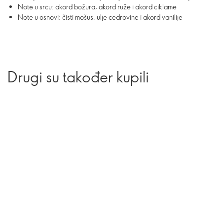
Note u srcu: akord božura, akord ruže i akord ciklame
Note u osnovi: čisti mošus, ulje cedrovine i akord vanilije
Drugi su također kupili