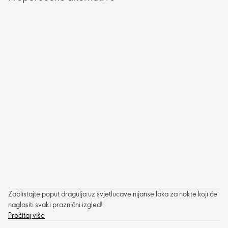
Zablistajte poput dragulja uz svjetlucave nijanse laka za nokte koji će
naglasiti svaki praznični izgled!
Pročitaj više