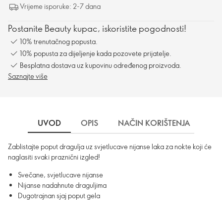
Vrijeme isporuke: 2-7 dana
Postanite Beauty kupac, iskoristite pogodnosti!
10% trenutačnog popusta.
10% popusta za dijeljenje kada pozovete prijatelje.
Besplatna dostava uz kupovinu određenog proizvoda.
Saznajte više
UVOD
OPIS
NAČIN KORIŠTENJA
SA
Zablistajte poput dragulja uz svjetlucave nijanse laka za nokte koji će
naglasiti svaki praznični izgled!
Svečane, svjetlucave nijanse
Nijanse nadahnute draguljima
Dugotrajnan sjaj poput gela