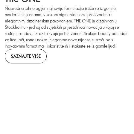
Napredna tehnologija i najnovije formulacije ističu se iz gomile
modernim nijansama, visokom pigmentacijom i proizvodima s
elegantnim, dizajnerskim pakovanjem. THE ONE je dizajniran u
Stockholmu - jednoj od svjetskih prijestolnica inovacija u kojoj se
rađaju trendovi. Izrazite svoju jedinstvenost širokom beauty ponudom
za lice, oči, usne i nokte. Elegantne nove nijanse susreću se s
inovativnim formatima - iskoristite ih i istaknite se iz gomile ljudi.
SAZNAJTE VIŠE