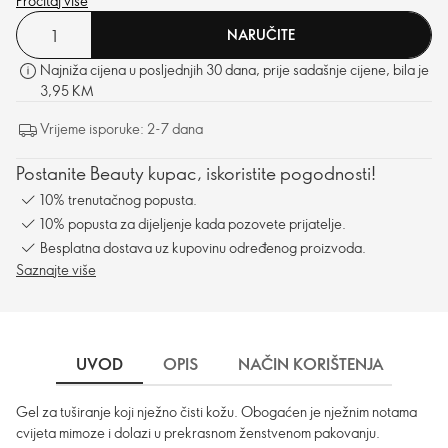
Pročitaj više
NARUČITE
Najniža cijena u posljednjih 30 dana, prije sadašnje cijene, bila je
3,95 KM
Vrijeme isporuke: 2-7 dana
Postanite Beauty kupac, iskoristite pogodnosti!
10% trenutačnog popusta.
10% popusta za dijeljenje kada pozovete prijatelje.
Besplatna dostava uz kupovinu određenog proizvoda.
Saznajte više
UVOD
OPIS
NAČIN KORIŠTENJA
SA
Gel za tuširanje koji nježno čisti kožu. Obogaćen je nježnim notama
cvijeta mimoze i dolazi u prekrasnom ženstvenom pakovanju.