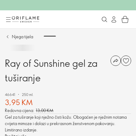
Njega tijela
Ray of Sunshine gel za
tuširanje
46641
250 ml.
3,95 KM
Redovna cijena:
13,00 KM
Gel za tuširanje koji nježno čisti kožu. Obogaćen je nježnim notama
cvijeta mimoze i dolazi u prekrasnom ženstvenom pakovanju.
Limitirano izdanje.