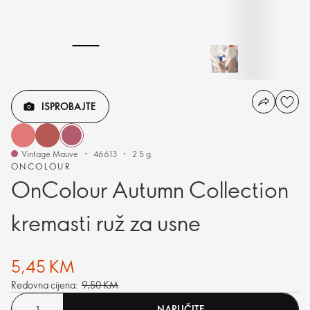
ISPROBAJTE
Vintage Mauve
46613
2.5 g.
ONCOLOUR
OnColour Autumn Collection
kremasti ruž za usne
5,45 KM
Redovna cijena:
9,50 KM
NARUČITE