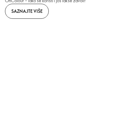
OnColour – lako se koristi i još lakše zavoli!
SAZNAJTE VIŠE