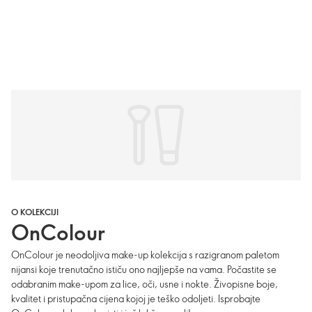
O KOLEKCIJI
OnColour
OnColour je neodoljiva make-up kolekcija s razigranom paletom
nijansi koje trenutačno ističu ono najljepše na vama. Počastite se
odabranim make-upom za lice, oči, usne i nokte. Živopisne boje,
kvalitet i pristupačna cijena kojoj je teško odoljeti. Isprobajte