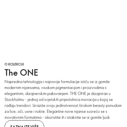
O KOLEKCIJI
The ONE
Napredna tehnologija i najnovije formulacije ističu se iz gomile
modernim nijansama, visokom pigmentacijom i proizvodima s
elegantnim, dizajnerskim pakovanjem. THE ONE je dizajniran u
Stockholmu - jednoj od svjetskih prijestolnica inovacija u kojoj se
rađaju trendovi. Izrazite svoju jedinstvenost širokom beauty ponudom
za lice, oči, usne i nokte. Elegantne nove nijanse susreću se s
inovativnim formatima - iskoristite ih i istaknite se iz gomile ljudi.
SAZNAJTE VIŠE