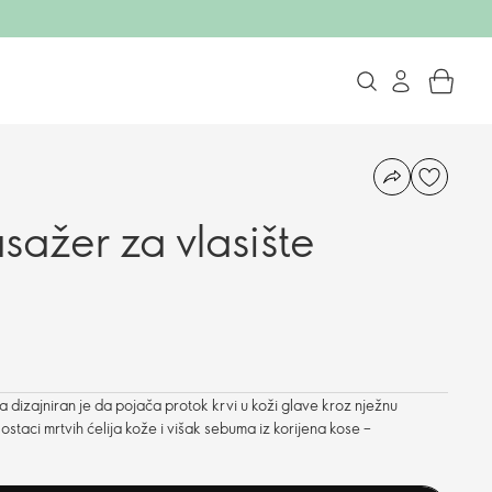
sažer za vlasište
a dizajniran je da pojača protok krvi u koži glave kroz nježnu
staci mrtvih ćelija kože i višak sebuma iz korijena kose –