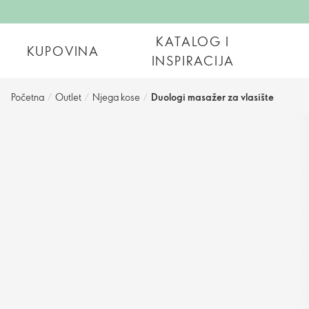
KATALOG I
KUPOVINA
INSPIRACIJA
Početna
/
Outlet
/
Njega kose
/
Duologi masažer za vlasište