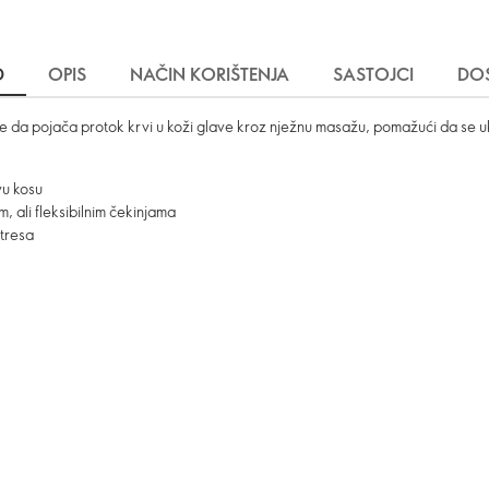
D
OPIS
NAČIN KORIŠTENJA
SASTOJCI
DO
je da pojača protok krvi u koži glave kroz nježnu masažu, pomažući da se uk
vu kosu
, ali fleksibilnim čekinjama
stresa