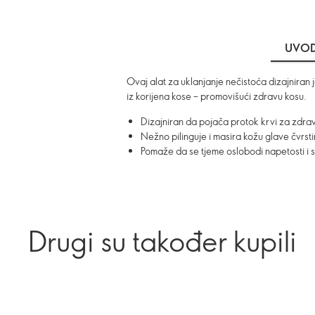
UVO
Ovaj alat za uklanjanje nečistoća dizajniran 
iz korijena kose – promovišući zdravu kosu.
Dizajniran da pojača protok krvi za zdra
Nežno pilinguje i masira kožu glave čvrstim
Pomaže da se tjeme oslobodi napetosti i 
Drugi su također kupili