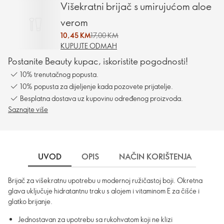
Višekratni brijač s umirujućom aloe
verom
10,45 KM
17,00 KM
KUPUJTE ODMAH
Postanite Beauty kupac, iskoristite pogodnosti!
10% trenutačnog popusta.
10% popusta za dijeljenje kada pozovete prijatelje.
Besplatna dostava uz kupovinu određenog proizvoda.
Saznajte više
UVOD
OPIS
NAČIN KORIŠTENJA
DO
Brijač za višekratnu upotrebu u modernoj ružičastoj boji. Okretna
glava uključuje hidratantnu traku s alojem i vitaminom E za čišće i
glatko brijanje.
Jednostavan za upotrebu sa rukohvatom koji ne klizi