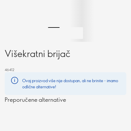
Višekratni brijač
46412
Ovaj proizvod više nije dostupan, ali ne brinite - imamo
odlične alternative!
Preporučene alternative