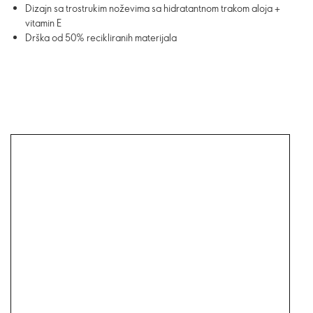
Dizajn sa trostrukim noževima sa hidratantnom trakom aloja +
vitamin E
Drška od 50% recikliranih materijala