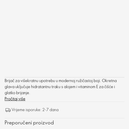
Brijač za višekratnu upotrebu u modernoj ružičastoj boji. Okretna
glava uključuje hidratantnu traku s alojem i vitaminom E za čišće i
glatko brijanje.
Pročitaj više
Vrijeme isporuke: 2-7 dana
Preporučeni proizvod