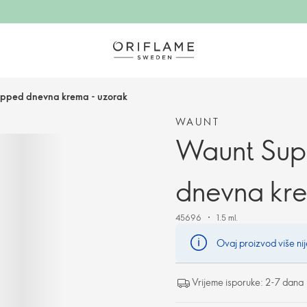
pped dnevna krema - uzorak
WAUNT
Waunt Sup
dnevna kre
45696
1.5 ml.
Ovaj proizvod više nij
Vrijeme isporuke: 2-7 dana