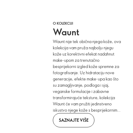
O KOLEKCIJI
Waunt
Waunt nije tek obična njega kože, ova
kolekcija vam pruža najbolju njegu
kože uz korektivni efekat nadahnut
make-upom za trenutačno
besprijekorni izgled kože spremne za
fotografisanje. Uz hidrataciju nove
generacije, efekte make-upa kao što
su zamagljivanje, podloga i sjaj,
veganske formulacije i zabavne
transformirajuće teksture, kolekcija
Waunt će vam pružiti jedinstveno
iskustvo njege kože s besprijekornim
rezultatima.
SAZNAJTE VIŠE