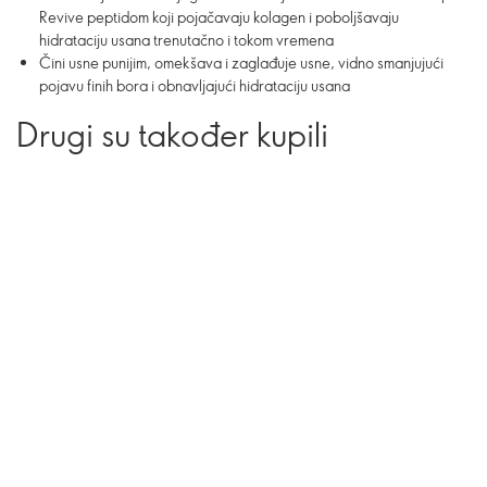
Revive peptidom koji pojačavaju kolagen i poboljšavaju
hidrataciju usana trenutačno i tokom vremena
Čini usne punijim, omekšava i zaglađuje usne, vidno smanjujući
pojavu finih bora i obnavljajući hidrataciju usana
Drugi su također kupili