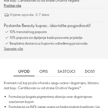
mat boju. Certifikovani su od strane Društva Vegana™.
Pročitaj više
Vrijeme isporuke: 2-7 dana
Postanite Beauty kupac, iskoristite pogodnosti!
10% trenutačnog popusta.
10% popusta za dijeljenje kada pozovete prijatelje.
Besplatna dostava uz kupovinu određenog proizvoda.
Saznajte više
UVOD
OPIS
SASTOJCI
DOSTAVA
Kremasti ruž koji pruža vrhunsku njegu usana i dugotrajnu, blistavu
mat boju. Certifikovani su od strane Društva Vegana™.
Formulacija bogata pigmentima obavija usne dugotrajnom,
zasićenom bojom
Formulacija sa 84% njege usana sa hijaluronskom kiselinom i Lip