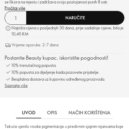
se fiksira na mjestu i zadržava svoju postojanost punih 8 sati.
Pročitaj više
NARUČITE
Najniža cijena u posljednjih 30 dana, prije sadašnje cijene, bila je
10,45 KM
Vrijeme isporuke: 2-7 dana
Postanite Beauty kupac, iskoristite pogodnosti!
10% trenutačnog popusta.
10% popusta za dijeljenje kada pozovete prijatelje.
Besplatna dostava uz kupovinu određenog proizvoda.
Saznajte više
UVOD
OPIS
NAČIN KORIŠTENJA
SA
Tekuće sjenilo visoke pigmentacije u predivnim sjajnim nijansama koje