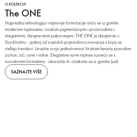
O KOLEKCIJI
The ONE
Napredna tehnologija i najnovije formulacije ističu se iz gomile
modernim nijansama, visokom pigmentacijom i proizvodima s
elegantnim, dizajnerskim pakovanjem. THE ONE je dizajniran u
Stockholmu - jednoj od svjetskih prijestolnica inovacija u kojoj se
rađaju trendovi. Izrazite svoju jedinstvenost širokom beauty ponudom
za lice, oči, usne i nokte. Elegantne nove nijanse susreću se s
inovativnim formatima - iskoristite ih i istaknite se iz gomile ljudi.
SAZNAJTE VIŠE