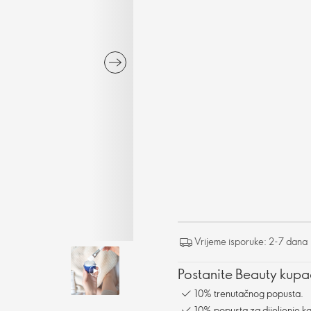
Vrijeme isporuke: 2-7 dana
Postanite Beauty kupac
10% trenutačnog popusta.
10% popusta za dijeljenje ka