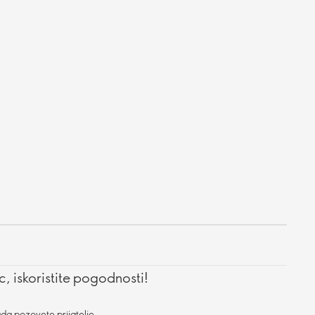
, iskoristite pogodnosti!
da pozovete prijatelje.