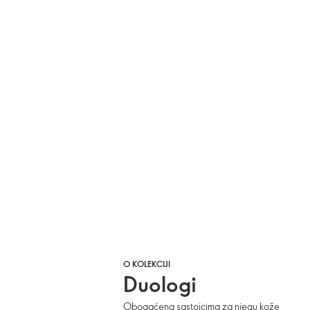
O KOLEKCIJI
Duologi
Obogaćena sastojcima za njegu kože