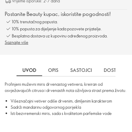
Vrijeme isporuke: 2-7 dana
Postanite Beauty kupac, iskoristite pogodnosti!
10% trenutačnog popusta.
10% popusta za dijeljenje kada pozovete prijatelje.
Besplatna dostava uz kupovinu određenog proizvoda.
Saznajte više
UVOD
OPIS
SASTOJCI
DOSTAVA
Profinjeni muževni miris drvenastog vetivera, kreiran od
osvježavajućih citrusa i drvenastih nota oživljava strast prema životu.
Višeznačajni vetiver odiše drvenim, dimljenim karakterom
Sadrži mandarinu odgovornog porijekla
Isti bezvremenski miris, sada s kvalitetom parfemske vode