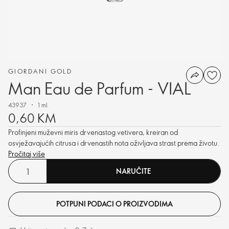
GIORDANI GOLD
Man Eau de Parfum - VIAL
43937
1 ml.
0,60 KM
Profinjeni muževni miris drvenastog vetivera, kreiran od
osvježavajućih citrusa i drvenastih nota oživljava strast prema životu.
Pročitaj više
NARUČITE
POTPUNI PODACI O PROIZVODIMA