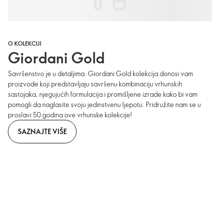
O KOLEKCIJI
Giordani Gold
Savršenstvo je u detaljima. Giordani Gold kolekcija donosi vam
proizvode koji predstavljaju savršenu kombinaciju vrhunskih
sastojaka, njegujućih formulacija i promišljene izrade kako bi vam
pomogli da naglasite svoju jedinstvenu ljepotu. Pridružite nam se u
proslavi 50 godina ove vrhunske kolekcije!
SAZNAJTE VIŠE