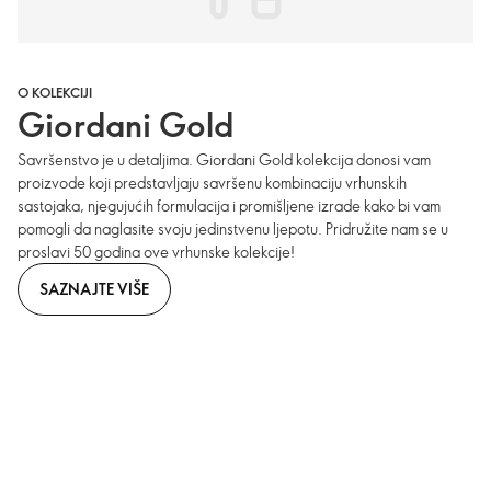
O KOLEKCIJI
Giordani Gold
Savršenstvo je u detaljima. Giordani Gold kolekcija donosi vam
proizvode koji predstavljaju savršenu kombinaciju vrhunskih
sastojaka, njegujućih formulacija i promišljene izrade kako bi vam
pomogli da naglasite svoju jedinstvenu ljepotu. Pridružite nam se u
proslavi 50 godina ove vrhunske kolekcije!
SAZNAJTE VIŠE