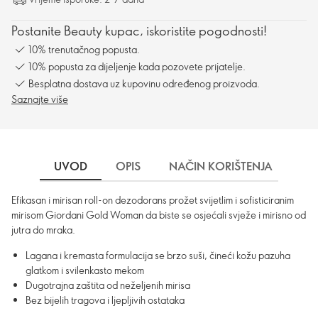
Postanite Beauty kupac, iskoristite pogodnosti!
10% trenutačnog popusta.
10% popusta za dijeljenje kada pozovete prijatelje.
Besplatna dostava uz kupovinu određenog proizvoda.
Saznajte više
UVOD
OPIS
NAČIN KORIŠTENJA
SA
Efikasan i mirisan roll-on dezodorans prožet svijetlim i sofisticiranim
mirisom Giordani Gold Woman da biste se osjećali svježe i mirisno od
jutra do mraka.
Lagana i kremasta formulacija se brzo suši, čineći kožu pazuha
glatkom i svilenkasto mekom
Dugotrajna zaštita od neželjenih mirisa
Bez bijelih tragova i ljepljivih ostataka