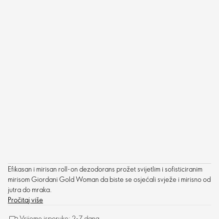
Efikasan i mirisan roll-on dezodorans prožet svijetlim i sofisticiranim
mirisom Giordani Gold Woman da biste se osjećali svježe i mirisno od
jutra do mraka.
Pročitaj više
Vrijeme isporuke: 2-7 dana