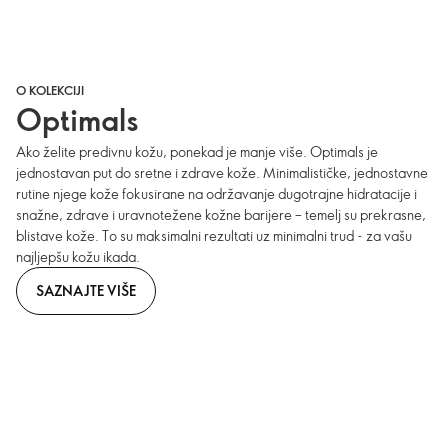
O KOLEKCIJI
Optimals
Ako želite predivnu kožu, ponekad je manje više. Optimals je
jednostavan put do sretne i zdrave kože. Minimalističke, jednostavne
rutine njege kože fokusirane na održavanje dugotrajne hidratacije i
snažne, zdrave i uravnotežene kožne barijere – temelj su prekrasne,
blistave kože. To su maksimalni rezultati uz minimalni trud - za vašu
najljepšu kožu ikada.
SAZNAJTE VIŠE