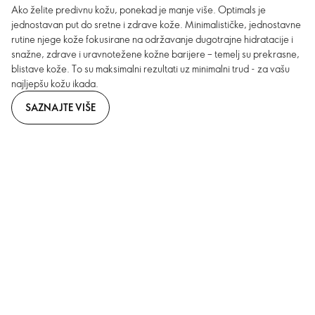
Ako želite predivnu kožu, ponekad je manje više. Optimals je
jednostavan put do sretne i zdrave kože. Minimalističke, jednostavne
rutine njege kože fokusirane na održavanje dugotrajne hidratacije i
snažne, zdrave i uravnotežene kožne barijere – temelj su prekrasne,
blistave kože. To su maksimalni rezultati uz minimalni trud - za vašu
najljepšu kožu ikada.
SAZNAJTE VIŠE