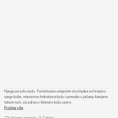
Njega za suhu kožu. Formulisana umijećem stručnjaka za hranjivu
njegu kože, intenzivno hidratizira kožu i pomaže u jačanju barijere
tokom noći, za zdravu i blistavu kožu ujutro.
Pročitaj više
Vrijeme isporuke: 2-7 dana