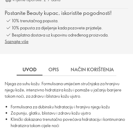
Postanite Beauty kupac, iskoristite pogodnosti!
10% trenutačnog popusta.
10% popusta za dijeljenje kada pozovete prijatelje.
Besplatna dostava uz kupovinu određenog proizvoda.
Saznajte više
UVOD
OPIS
NAČIN KORIŠTENJA
SA
Njega za suhu kožu. Formulisana umijećem stručnjaka za hranjivu
njegu kože, intenzivno hidratizira kožu i pomaže u jačanju barijere
tokom noći, za zdravu i blistavu kožu ujutro.
Formulisana za dubinsku hidrataciju i hranjivu njegu kožu
Za puniju, glatku, blistavu i zdravu kožu ujutro
Klinički dokazano trenutačno povećava hidrataciju i kontinuirano
hidratizira tokom cijele noći