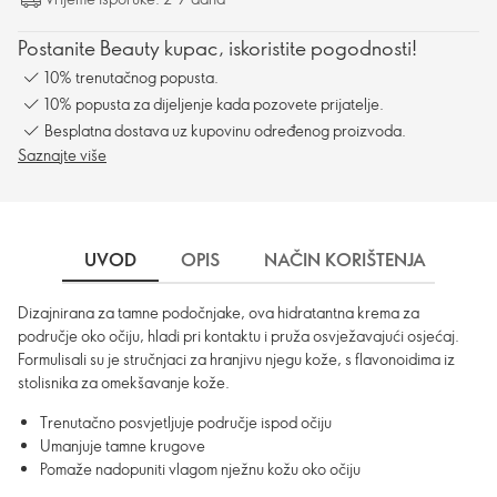
Postanite Beauty kupac, iskoristite pogodnosti!
10% trenutačnog popusta.
10% popusta za dijeljenje kada pozovete prijatelje.
Besplatna dostava uz kupovinu određenog proizvoda.
Saznajte više
UVOD
OPIS
NAČIN KORIŠTENJA
SA
Dizajnirana za tamne podočnjake, ova hidratantna krema za
područje oko očiju, hladi pri kontaktu i pruža osvježavajući osjećaj.
Formulisali su je stručnjaci za hranjivu njegu kože, s flavonoidima iz
stolisnika za omekšavanje kože.
Trenutačno posvjetljuje područje ispod očiju
Umanjuje tamne krugove
Pomaže nadopuniti vlagom nježnu kožu oko očiju