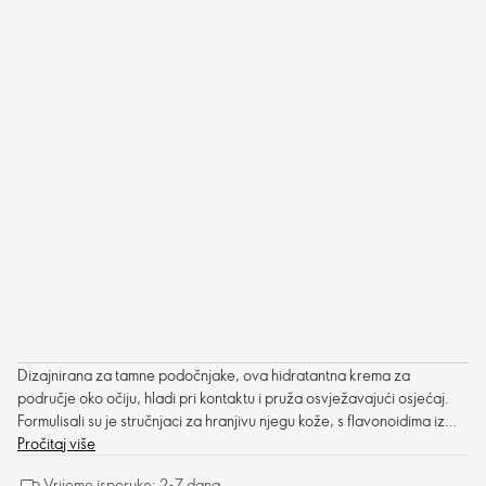
Dizajnirana za tamne podočnjake, ova hidratantna krema za
područje oko očiju, hladi pri kontaktu i pruža osvježavajući osjećaj.
Formulisali su je stručnjaci za hranjivu njegu kože, s flavonoidima iz
stolisnika za omekšavanje kože.
Pročitaj više
Vrijeme isporuke: 2-7 dana