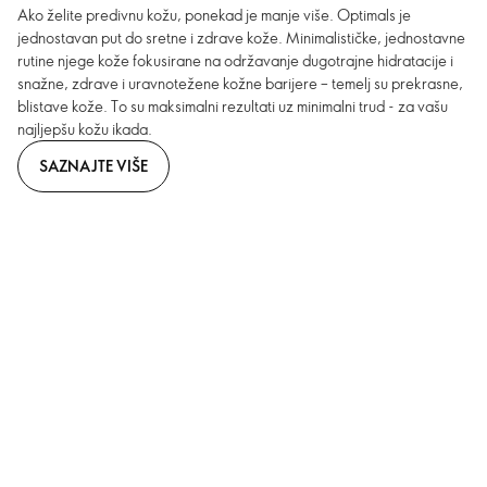
Ako želite predivnu kožu, ponekad je manje više. Optimals je
jednostavan put do sretne i zdrave kože. Minimalističke, jednostavne
rutine njege kože fokusirane na održavanje dugotrajne hidratacije i
snažne, zdrave i uravnotežene kožne barijere – temelj su prekrasne,
blistave kože. To su maksimalni rezultati uz minimalni trud - za vašu
najljepšu kožu ikada.
SAZNAJTE VIŠE