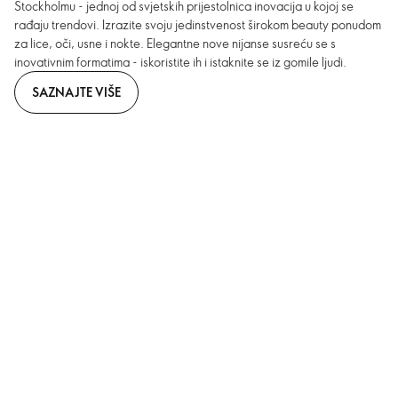
Stockholmu - jednoj od svjetskih prijestolnica inovacija u kojoj se
rađaju trendovi. Izrazite svoju jedinstvenost širokom beauty ponudom
za lice, oči, usne i nokte. Elegantne nove nijanse susreću se s
inovativnim formatima - iskoristite ih i istaknite se iz gomile ljudi.
SAZNAJTE VIŠE