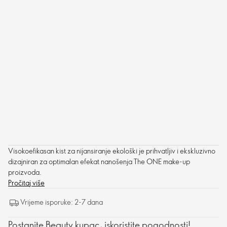
Visokoefikasan kist za nijansiranje ekološki je prihvatljiv i ekskluzivno
dizajniran za optimalan efekat nanošenja The ONE make-up
proizvoda.
Pročitaj više
Vrijeme isporuke: 2-7 dana
Postanite Beauty kupac, iskoristite pogodnosti!