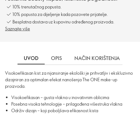
10% trenutačnog popusta.
10% popusta za dijeljenje kada pozovete prijatelje.
Besplatna dostava uz kupovinu određenog proizvoda.
Saznajte više
UVOD
OPIS
NAČIN KORIŠTENJA
DO
Visokoefikasan kist za nijansiranje ekološki je prihvatljiv i ekskluzivno
dizajniran za optimalan efekat nanošenja The ONE make-up
proizvoda.
Visokoefikasan – gusta vlakna u inovativnim oblicima
Posebna visoka tehnologije – prilagođena višestruka vlakna
Održiv dizajn – koji poboljšava efikasnost kista