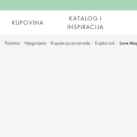
KATALOG I
KUPOVINA
INSPIRACIJA
Početna
/
Njega tijela
/
Kupujte po proizvodu
/
Kupka i tuš
/
Love Ma