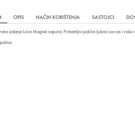
D
OPIS
NAČIN KORIŠTENJA
SASTOJCI
DO
itirano izdanje Love Magnet sapuna. Primamljivi poklon ljubavi za vas i vaše 
 poklon