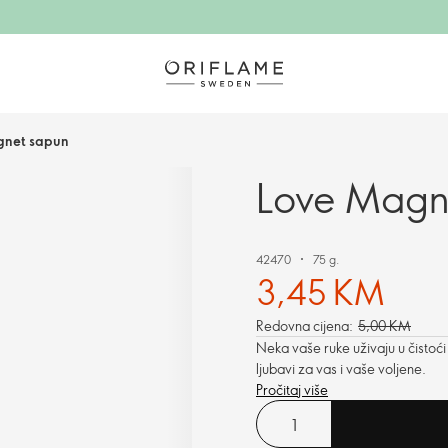
gnet sapun
Love Magn
42470
75 g.
3,45 KM
Redovna cijena:
5,00 KM
Neka vaše ruke uživaju u čistoć
ljubavi za vas i vaše voljene.
Pročitaj više