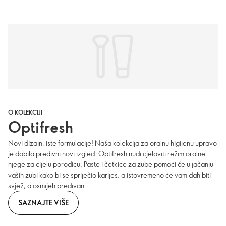
O KOLEKCIJI
Optifresh
Novi dizajn, iste formulacije! Naša kolekcija za oralnu higijenu upravo
je dobila predivni novi izgled. Optifresh nudi cjeloviti režim oralne
njege za cijelu porodicu. Paste i četkice za zube pomoći će u jačanju
vaših zubi kako bi se spriječio karijes, a istovremeno će vam dah biti
svjež, a osmijeh predivan.
SAZNAJTE VIŠE