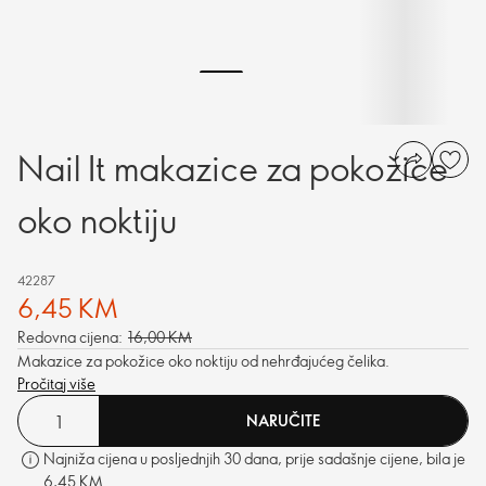
Nail It makazice za pokožice
oko noktiju
42287
6,45 KM
Redovna cijena:
16,00 KM
Makazice za pokožice oko noktiju od nehrđajućeg čelika.
Pročitaj više
NARUČITE
Najniža cijena u posljednjih 30 dana, prije sadašnje cijene, bila je
6,45 KM