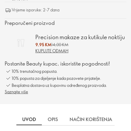
Vrijeme isporuke: 2-7 dana
Preporučeni proizvod
Precision makaze za kutikule noktiju
9,95 KM
14,00 KM
KUPUJTE ODMAH
Postanite Beauty kupac, iskoristite pogodnosti!
10% trenutačnog popusta.
10% popusta za dijeljenje kada pozovete prijatelje.
Besplatna dostava uz kupovinu određenog proizvoda.
Saznajte više
UVOD
OPIS
NAČIN KORIŠTENJA
DO