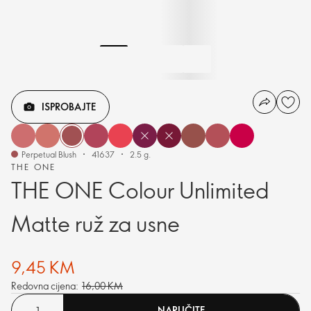
ISPROBAJTE
Perpetual Blush
41637
2.5 g.
THE ONE
THE ONE Colour Unlimited
Matte ruž za usne
9,45 KM
Redovna cijena:
16,00 KM
NARUČITE