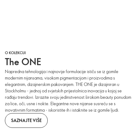
O KOLEKCIJI
The ONE
Napredna tehnologija i najnovije formulacije ističu se iz gomile
modernim nijansama, visokom pigmentacijom i proizvodima s
elegantnim, dizajnerskim pakovanjem. THE ONE je dizajniran u
Stockholmu - jednoj od svjetskih prijestolnica inovacija u kojoj se
rađaju trendovi. Izrazite svoju jedinstvenost širokom beauty ponudom
za lice, oči, usne i nokte. Elegantne nove nijanse susreću se s
inovativnim formatima - iskoristite ih i istaknite se iz gomile ljudi.
SAZNAJTE VIŠE