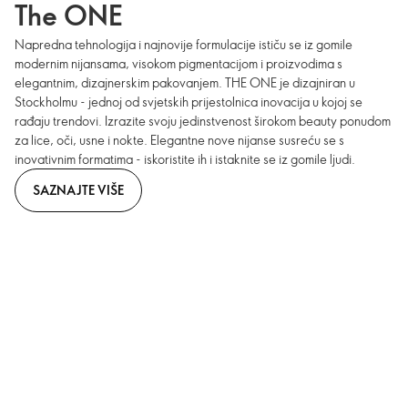
The ONE
Napredna tehnologija i najnovije formulacije ističu se iz gomile
modernim nijansama, visokom pigmentacijom i proizvodima s
elegantnim, dizajnerskim pakovanjem. THE ONE je dizajniran u
Stockholmu - jednoj od svjetskih prijestolnica inovacija u kojoj se
rađaju trendovi. Izrazite svoju jedinstvenost širokom beauty ponudom
za lice, oči, usne i nokte. Elegantne nove nijanse susreću se s
inovativnim formatima - iskoristite ih i istaknite se iz gomile ljudi.
SAZNAJTE VIŠE