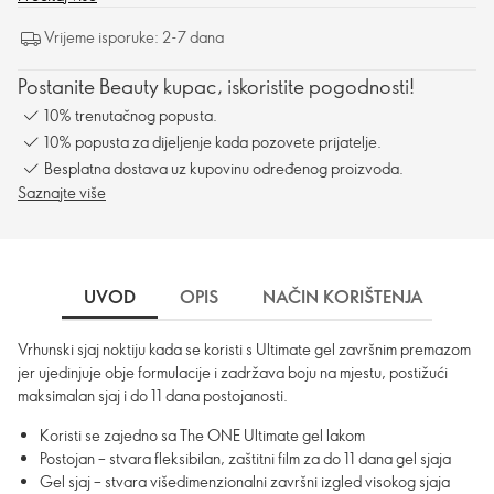
Vrijeme isporuke: 2-7 dana
Postanite Beauty kupac, iskoristite pogodnosti!
10% trenutačnog popusta.
10% popusta za dijeljenje kada pozovete prijatelje.
Besplatna dostava uz kupovinu određenog proizvoda.
Saznajte više
UVOD
OPIS
NAČIN KORIŠTENJA
SA
Vrhunski sjaj noktiju kada se koristi s Ultimate gel završnim premazom
jer ujedinjuje obje formulacije i zadržava boju na mjestu, postižući
maksimalan sjaj i do 11 dana postojanosti.
Koristi se zajedno sa The ONE Ultimate gel lakom
Postojan – stvara fleksibilan, zaštitni film za do 11 dana gel sjaja
Gel sjaj – stvara višedimenzionalni završni izgled visokog sjaja