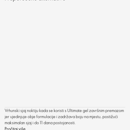
Vrhunski sjaj noktiju kada se koristi s Ultimate gel završnim premazom
jer ujedinjuje obje formulacije i zadržava boju na mjestu, postižući
maksimalan sjaj i do 11 dana postojanosti.
Pročitaj više