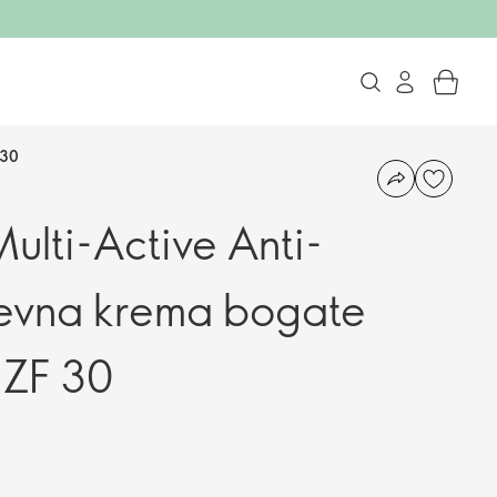
 30
lti-Active Anti-
evna krema bogate
 ZF 30