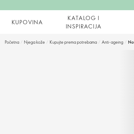
KATALOG I
KUPOVINA
INSPIRACIJA
Početna
/
Njega kože
/
Kupujte prema potrebama
/
Anti-ageing
/
No