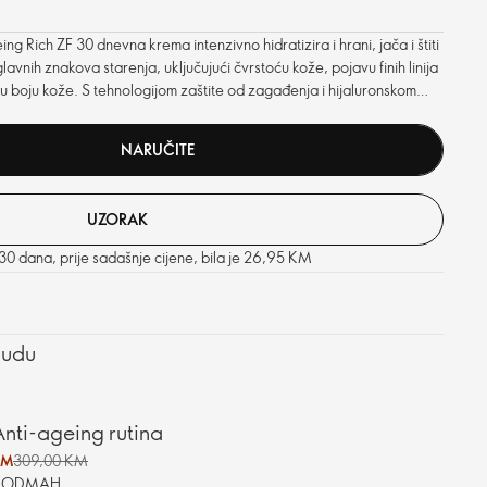
 Rich ZF 30 dnevna krema intenzivno hidratizira i hrani, jača i štiti
glavnih znakova starenja, uključujući čvrstoću kože, pojavu finih linija
u boju kože. S tehnologijom zaštite od zagađenja i hijaluronskom
NARUČITE
UZORAK
 30 dana, prije sadašnje cijene, bila je 26,95 KM
nudu
nti-ageing rutina
KM
309,00 KM
E ODMAH