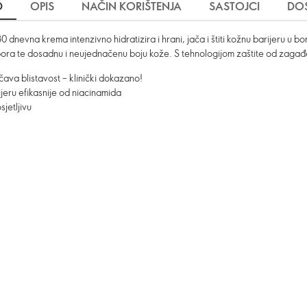
D
OPIS
NAČIN KORIŠTENJA
SASTOJCI
DO
nevna krema intenzivno hidratizira i hrani, jača i štiti kožnu barijeru u bor
a i bora te dosadnu i neujednačenu boju kože. S tehnologijom zaštite od zagađ
čava blistavost – klinički dokazano!
jeru efikasnije od niacinamida
sjetljivu