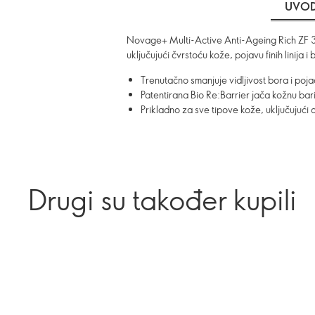
UVO
Novage+ Multi-Active Anti-Ageing Rich ZF 30 d
uključujući čvrstoću kože, pojavu finih linij
Trenutačno smanjuje vidljivost bora i poja
Patentirana Bio Re:Barrier jača kožnu bari
Prikladno za sve tipove kože, uključujući o
Drugi su također kupili