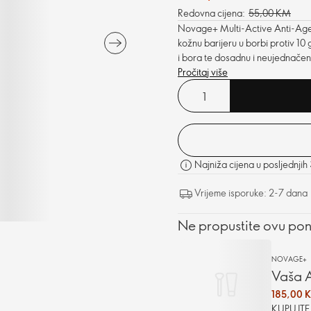
Redovna cijena:
55,00 KM
Novage+ Multi-Active Anti-Ageing
kožnu barijeru u borbi protiv 10 
i bora te dosadnu i neujednačen
kiselinom.
Pročitaj više
Najniža cijena u posljednjih
Vrijeme isporuke: 2-7 dana
Ne propustite ovu po
NOVAGE+
Vaša A
185,00 
KUPUJT