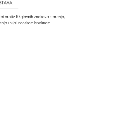
STAVA
bi protiv 10 glavnih znakova starenja,
enja i hijaluronskom kiselinom.