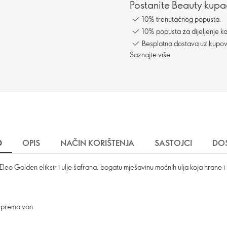
Postanite Beauty kupac
10% trenutačnog popusta.
10% popusta za dijeljenje ka
Besplatna dostava uz kupo
Saznajte više
D
OPIS
NAČIN KORIŠTENJA
SASTOJCI
DO
leo Golden eliksir i ulje šafrana, bogatu mješavinu moćnih ulja koja hrane i
a prema van