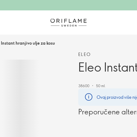
 Instant hranjivo ulje za kosu
ELEO
Eleo Instan
38600
50 ml.
Ovaj proizvod više nij
Preporučene alter