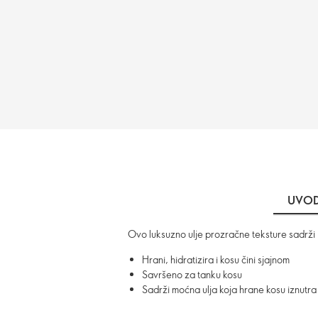
UVO
Ovo luksuzno ulje prozračne teksture sadrži E
Hrani, hidratizira i kosu čini sjajnom
Savršeno za tanku kosu
Sadrži moćna ulja koja hrane kosu iznutr