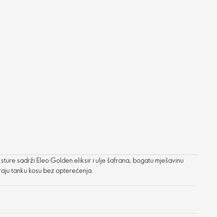
ture sadrži Eleo Golden eliksir i ulje šafrana, bogatu mješavinu
ziraju tanku kosu bez opterećenja.