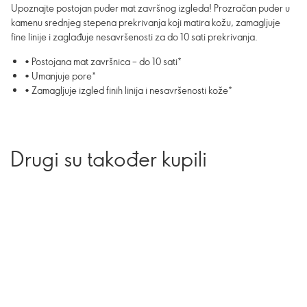
Upoznajte postojan puder mat završnog izgleda! Prozračan puder u
kamenu srednjeg stepena prekrivanja koji matira kožu, zamagljuje
fine linije i zaglađuje nesavršenosti za do 10 sati prekrivanja.
• Postojana mat završnica – do 10 sati*
• Umanjuje pore*
• Zamagljuje izgled finih linija i nesavršenosti kože*
Drugi su također kupili