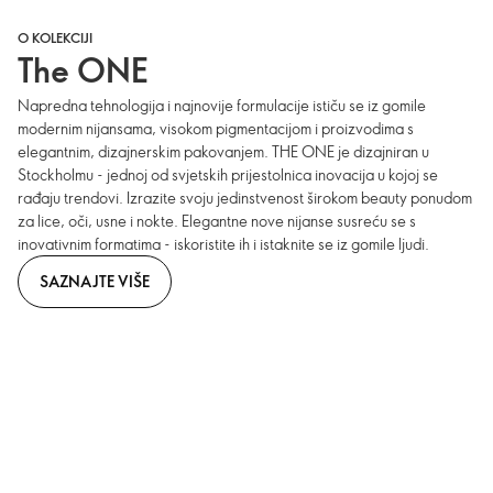
O KOLEKCIJI
The ONE
Napredna tehnologija i najnovije formulacije ističu se iz gomile
modernim nijansama, visokom pigmentacijom i proizvodima s
elegantnim, dizajnerskim pakovanjem. THE ONE je dizajniran u
Stockholmu - jednoj od svjetskih prijestolnica inovacija u kojoj se
rađaju trendovi. Izrazite svoju jedinstvenost širokom beauty ponudom
za lice, oči, usne i nokte. Elegantne nove nijanse susreću se s
inovativnim formatima - iskoristite ih i istaknite se iz gomile ljudi.
SAZNAJTE VIŠE