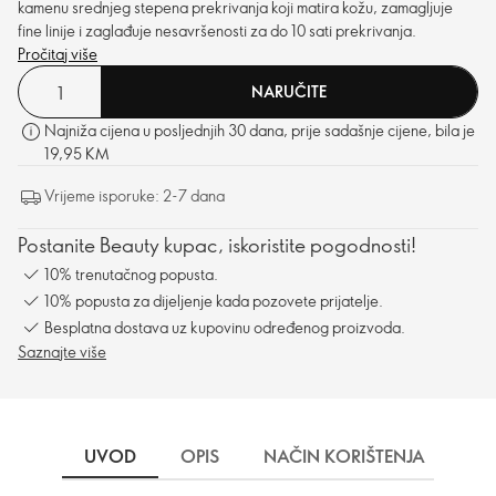
kamenu srednjeg stepena prekrivanja koji matira kožu, zamagljuje
fine linije i zaglađuje nesavršenosti za do 10 sati prekrivanja.
Pročitaj više
NARUČITE
Najniža cijena u posljednjih 30 dana, prije sadašnje cijene, bila je
19,95 KM
Vrijeme isporuke: 2-7 dana
Postanite Beauty kupac, iskoristite pogodnosti!
10% trenutačnog popusta.
10% popusta za dijeljenje kada pozovete prijatelje.
Besplatna dostava uz kupovinu određenog proizvoda.
Saznajte više
UVOD
OPIS
NAČIN KORIŠTENJA
SA