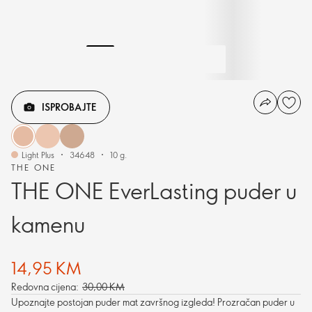
ISPROBAJTE
Light Plus
34648
10 g.
THE ONE
THE ONE EverLasting puder u
kamenu
14,95 KM
Redovna cijena:
30,00 KM
Upoznajte postojan puder mat završnog izgleda! Prozračan puder u