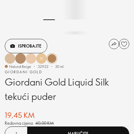
ISPROBAJTE
Natural Beige
32922
30 ml.
GIORDANI GOLD
Giordani Gold Liquid Silk
tekući puder
19,45 KM
Redovna cijena:
40,00 KM
NARUČITE