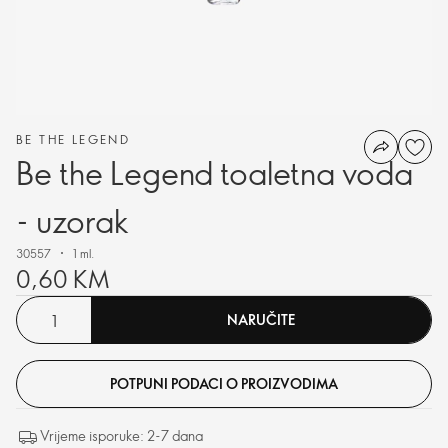
BE THE LEGEND
Be the Legend toaletna voda
- uzorak
30557
1 ml.
0,60 KM
NARUČITE
POTPUNI PODACI O PROIZVODIMA
Vrijeme isporuke: 2-7 dana