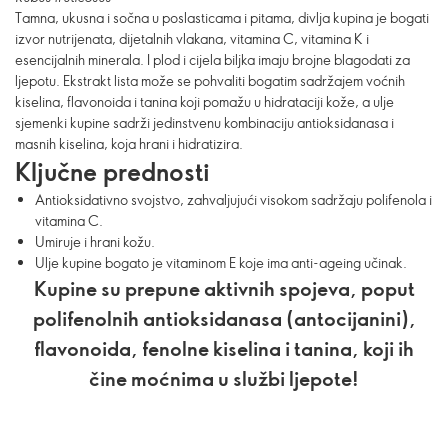
Tamna, ukusna i sočna u poslasticama i pitama, divlja kupina je bogati
izvor nutrijenata, dijetalnih vlakana, vitamina C, vitamina K i
esencijalnih minerala. I plod i cijela biljka imaju brojne blagodati za
ljepotu. Ekstrakt lista može se pohvaliti bogatim sadržajem voćnih
kiselina, flavonoida i tanina koji pomažu u hidrataciji kože, a ulje
sjemenki kupine sadrži jedinstvenu kombinaciju antioksidanasa i
masnih kiselina, koja hrani i hidratizira.
Ključne prednosti
Antioksidativno svojstvo, zahvaljujući visokom sadržaju polifenola i
vitamina C.
Umiruje i hrani kožu.
Ulje kupine bogato je vitaminom E koje ima anti-ageing učinak.
Kupine su prepune aktivnih spojeva, poput
polifenolnih antioksidanasa (antocijanini),
flavonoida, fenolne kiselina i tanina, koji ih
čine moćnima u službi ljepote!