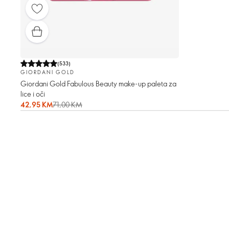
(
533
)
GIORDANI GOLD
Giordani Gold Fabulous Beauty make-up paleta za
lice i oči
42,95 KM
71,00 KM