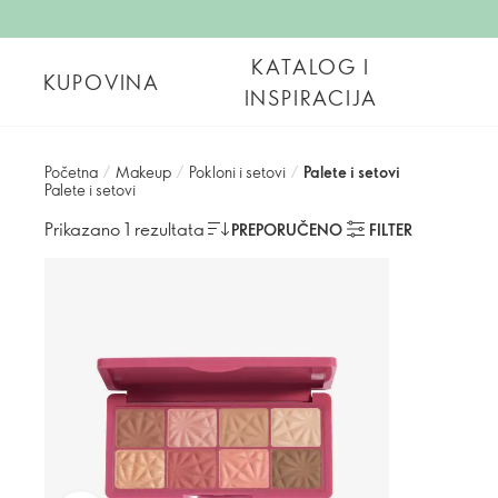
KATALOG I
KUPOVINA
INSPIRACIJA
Početna
/
Makeup
/
Pokloni i setovi
/
Palete i setovi
Palete i setovi
Prikazano 1 rezultata
PREPORUČENO
FILTER