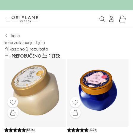
Ikone
Ikone za kupanje i tijelo
Prikazano 2 rezultata
PREPORUČENO
FILTER
(
5516
)
(
1394
)