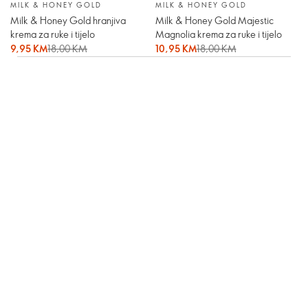
MILK & HONEY GOLD
MILK & HONEY GOLD
Milk & Honey Gold hranjiva
Milk & Honey Gold Majestic
krema za ruke i tijelo
Magnolia krema za ruke i tijelo
9,95 KM
18,00 KM
10,95 KM
18,00 KM