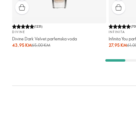
(
1231
)
(
70
DIVINE
INFINITA
Divine Dark Velvet parfemska voda
Infinita You p
43,95 KM
65,00 KM
27,95 KM
61,0