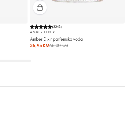
(
2243
)
AMBER ELIXIR
Amber Elixir parfemska voda
35,95 KM
65,00 KM