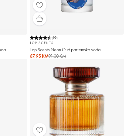
(
99
)
TOP SCENTS
oda
Top Scents Neon Oud parfemska voda
67,95 KM
91,00 KM