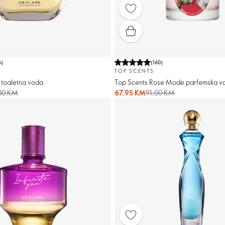
6
)
(
160
)
TOP SCENTS
 toaletna voda
Top Scents Rose Mode parfemska v
00 KM
67,95 KM
91,00 KM