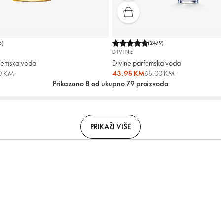
5
)
(
2479
)
DIVINE
arfemska voda
Divine parfemska voda
0 KM
43,95 KM
65,00 KM
Prikazano 8 od ukupno 79 proizvoda
PRIKAŽI VIŠE