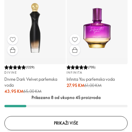
(
1229
)
(
705
)
DIVINE
INFINITA
Divine Dark Velvet parfemska
Infinita You parfemska voda
voda
27,95 KM
61,00 KM
43,95 KM
65,00 KM
Prikazano 8 od ukupno 45 proizvoda
PRIKAŽI VIŠE