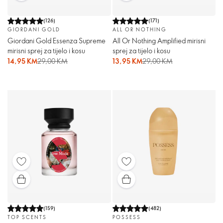
(
126
)
(
171
)
GIORDANI GOLD
ALL OR NOTHING
Giordani Gold Essenza Supreme
All Or Nothing Amplified mirisni
mirisni sprej za tijelo i kosu
sprej za tijelo i kosu
14,95 KM
29,00 KM
13,95 KM
29,00 KM
(
159
)
(
482
)
TOP SCENTS
POSSESS