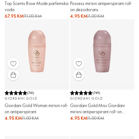
Top Scents Rose Mode parfemska
Possess mirisni antiperspirant roll-
voda
on dezodorans
67,95 KM
91,00 KM
4,95 KM
11,00 KM
(
741
)
(
749
)
GIORDANI GOLD
GIORDANI GOLD
Giordani Gold Woman mirisni roll-
Giordani Gold Miss Giordani
on antiperspirant
mirisni antiperspirant roll-on
dezodorans
4,95 KM
11,00 KM
4,95 KM
11,00 KM