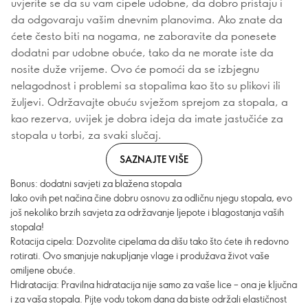
uvjerite se da su vam cipele udobne, da dobro pristaju i
da odgovaraju vašim dnevnim planovima. Ako znate da
ćete često biti na nogama, ne zaboravite da ponesete
dodatni par udobne obuće, tako da ne morate iste da
nosite duže vrijeme. Ovo će pomoći da se izbjegnu
nelagodnost i problemi sa stopalima kao što su plikovi ili
žuljevi. Održavajte obuću svježom sprejom za stopala, a
kao rezerva, uvijek je dobra ideja da imate jastučiće za
stopala u torbi, za svaki slučaj.
SAZNAJTE VIŠE
Bonus: dodatni savjeti za blažena stopala
Iako ovih pet načina čine dobru osnovu za odličnu njegu stopala, evo
još nekoliko brzih savjeta za održavanje ljepote i blagostanja vaših
stopala!
Rotacija cipela: Dozvolite cipelama da dišu tako što ćete ih redovno
rotirati. Ovo smanjuje nakupljanje vlage i produžava život vaše
omiljene obuće.
Hidratacija: Pravilna hidratacija nije samo za vaše lice – ona je ključna
i za vaša stopala. Pijte vodu tokom dana da biste održali elastičnost