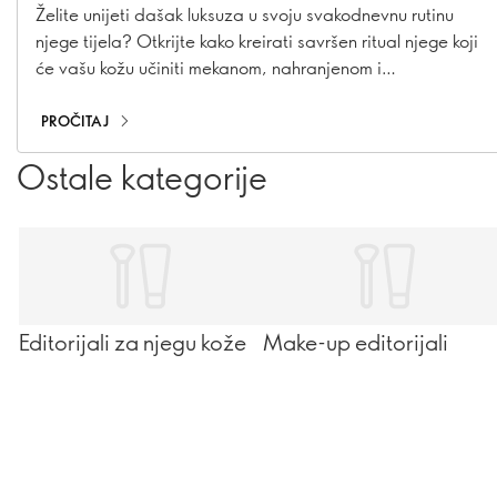
Želite unijeti dašak luksuza u svoju svakodnevnu rutinu
njege tijela? Otkrijte kako kreirati savršen ritual njege koji
će vašu kožu učiniti mekanom, nahranjenom i
njegovanom. Uz pažljivo odabrane proizvode i nekoliko
jednostavnih koraka, svakodnevna njega može postati
PROČITAJ
pravi trenutak opuštanja i uživanja.
Ostale kategorije
Editorijali za njegu kože
Make-up editorijali