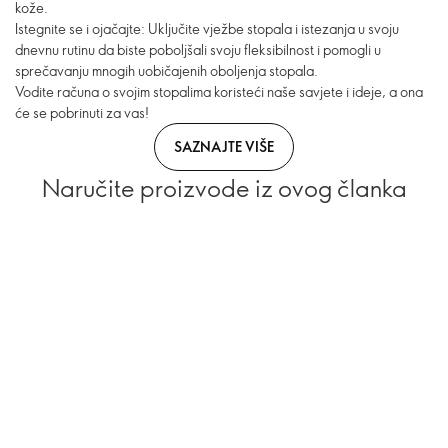
kože.
Istegnite se i ojačajte: Uključite vježbe stopala i istezanja u svoju
dnevnu rutinu da biste poboljšali svoju fleksibilnost i pomogli u
sprečavanju mnogih uobičajenih oboljenja stopala.
Vodite računa o svojim stopalima koristeći naše savjete i ideje, a ona
će se pobrinuti za vas!
SAZNAJTE VIŠE
Naručite proizvode iz ovog članka