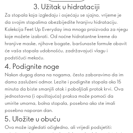
3. Užitak u hidrataciji
Za stopala koja izgledaju i osjećaju se sjajno, vrijeme je
da svojim stopalima obezbijedite hranjivu hidrataciju.
Kolekcija Feet Up Everyday ima mnogo proizvoda za njegu
koje možete izabrati. Od noćne hidratantne kreme do
hranjive maske, njihove bogate, baršunaste formule obavit
će vaša stopala udobnošću, zadržavajući vlagu i
podstičući mekoću.
4. Podignite noge
Nakon dugog dana na nogama, često zaboravimo da im
damo zasluženi odmor. Lezite i podignite stopala oko 15
minuta da biste smanjili otok i poboljšali protok krvi. Ova
jednostavna (i opuštajuća) praksa može pomoći da
umirite umorna, bolna stopala, posebno ako ste imali
posebno naporan dan.
5. Uložite u obuću
Ovo može izgledati očigledno, ali vrijedi podsjetiti: