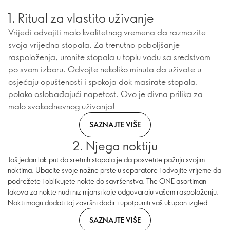
1. Ritual za vlastito uživanje
Vrijedi odvojiti malo kvalitetnog vremena da razmazite
svoja vrijedna stopala. Za trenutno poboljšanje
raspoloženja, uronite stopala u toplu vodu sa sredstvom
po svom izboru. Odvojte nekoliko minuta da uživate u
osjećaju opuštenosti i spokoja dok masirate stopala,
polako oslobađajući napetost. Ovo je divna prilika za
malo svakodnevnog uživanja!
SAZNAJTE VIŠE
2. Njega noktiju
Još jedan lak put do sretnih stopala je da posvetite pažnju svojim
noktima. Ubacite svoje nožne prste u separatore i odvojite vrijeme da
podrežete i oblikujete nokte do savršenstva. The ONE asortiman
lakova za nokte nudi niz nijansi koje odgovaraju vašem raspoloženju.
Nokti mogu dodati taj završni dodir i upotpuniti vaš ukupan izgled.
SAZNAJTE VIŠE