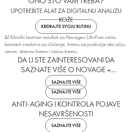
ONO ŠTO VAM TREBA?
UPOTREBITE ALAT ZA DIGITALNU ANALIZU
KOŽE
KREIRAJTE SVOJU RUTINU
Δ1 Klinički testiran rezultat za Novage+ Lift+Firm rutinu
koristeći sredstvo za čišćenje, kremu za područje oko očiju,
serum, dnevnu kremu i noćnu kremu.
DA LI STE ZAINTERESOVANI DA
SAZNATE VIŠE O NOVAGE +
RUTINAMA?
SAZNAJTE VIŠE
SAZNAJTE VIŠE
ANTI-AGING I KONTROLA POJAVE
NESAVRŠENOSTI
SAZNAJTE VIŠE