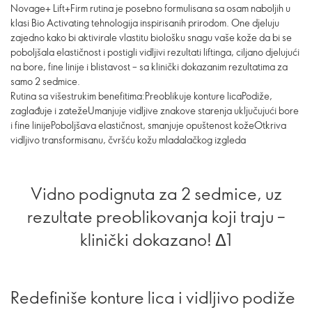
Novage+ Lift+Firm rutina je posebno formulisana sa osam naboljih u
klasi Bio Activating tehnologija inspirisanih prirodom. One djeluju
zajedno kako bi aktivirale vlastitu biološku snagu vaše kože da bi se
poboljšala elastičnost i postigli vidljivi rezultati liftinga, ciljano djelujući
na bore, fine linije i blistavost – sa klinički dokazanim rezultatima za
samo 2 sedmice.
Rutina sa višestrukim benefitima:Preoblikuje konture licaPodiže,
zaglađuje i zatežeUmanjuje vidljive znakove starenja uključujući bore
i fine linijePoboljšava elastičnost, smanjuje opuštenost kožeOtkriva
vidljivo transformisanu, čvršću kožu mladalačkog izgleda
Vidno podignuta za 2 sedmice, uz
rezultate preoblikovanja koji traju –
klinički dokazano! Δ1
Redefiniše konture lica i vidljivo podiže