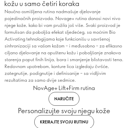
kožu u samo četiri koraka
Naučno osmišljena rutina nadmašuje djelovanje
pojedinačnih proizvoda. Novage+ rutina donosi novi nivo
njege kože, kako bi vam pružila još više. Svaki proizvod je
formulisan da poboljša efekat sljedećeg, sa moćnim Bio
Activating tehnologijama koje funkcionišu u savršenoj
sinhronizaciji sa vašom kožom – i međusobno – za efikasno
ciljano djelovanje na opuštenu kožu i poboljšanje znakova
starenja poput finih linija, bora i smanjenje blistavosti tena.
Redovnom upotrebom, konture lica izgledaju čvršće,
zategnutije, podignutije i definisanije – sa vidljivim
rezultatima za samo dvije sedmice.
NovAge+ Lift+Firm rutina
NARUČITE
Personalizujte svoju njegu kože
KREIRAJTE SVOJU RUTINU