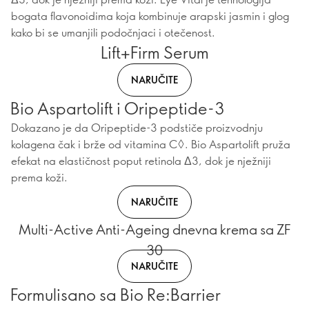
bogata flavonoidima koja kombinuje arapski jasmin i glog
kako bi se umanjili podočnjaci i otečenost.
Lift+Firm Serum
NARUČITE
Bio Aspartolift i Oripeptide-3
Dokazano je da Oripeptide-3 podstiče proizvodnju
kolagena čak i brže od vitamina C◊. Bio Aspartolift pruža
efekat na elastičnost poput retinola Δ3, dok je nježniji
prema koži.
NARUČITE
Multi-Active Anti-Ageing dnevna krema sa ZF
30
NARUČITE
Formulisano sa Bio Re:Barrier