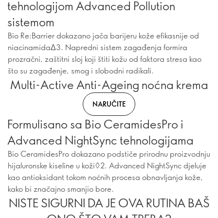
tehnologijom Advanced Pollution
sistemom
Bio Re:Barrier dokazano jača barijeru kože efikasnije od
niacinamidaΔ3. Napredni sistem zagađenja formira
prozračni, zaštitni sloj koji štiti kožu od faktora stresa kao
što su zagađenje, smog i slobodni radikali.
Multi-Active Anti-Ageing noćna krema
NARUČITE
Formulisano sa Bio CeramidesPro i
Advanced NightSync tehnologijama
Bio CeramidesPro dokazano podstiče prirodnu proizvodnju
hijaluronske kiseline u koži◊2. Advanced NightSync djeluje
kao antioksidant tokom noćnih procesa obnavljanja kože,
kako bi značajno smanjio bore.
NISTE SIGURNI DA JE OVA RUTINA BAŠ