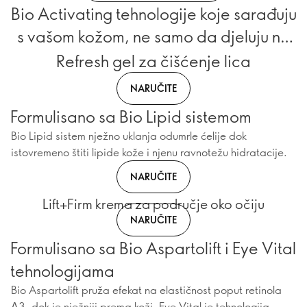
Bio Activating tehnologije koje sarađuju
s vašom kožom, ne samo da djeluju na
nju
Refresh gel za čišćenje lica
NARUČITE
Formulisano sa Bio Lipid sistemom
Bio Lipid sistem nježno uklanja odumrle ćelije dok
istovremeno štiti lipide kože i njenu ravnotežu hidratacije.
NARUČITE
Lift+Firm krema za područje oko očiju
NARUČITE
Formulisano sa Bio Aspartolift i Eye Vital
tehnologijama
Bio Aspartolift pruža efekat na elastičnost poput retinola
Δ3, dok je nježniji prema koži. Eye Vital je tehnologija