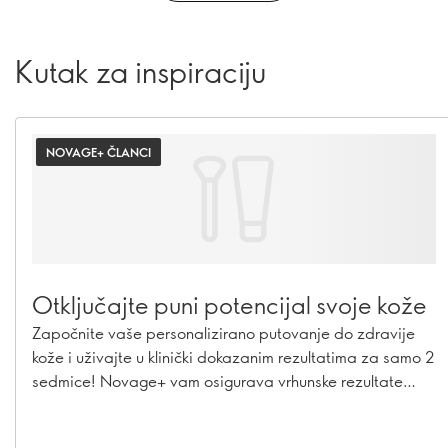
Kutak za inspiraciju
NOVAGE+ ČLANCI
Otključajte puni potencijal svoje kože
Započnite vaše personalizirano putovanje do zdravije
kože i uživajte u klinički dokazanim rezultatima za samo 2
sedmice! Novage+ vam osigurava vrhunske rezultate
njege kože koji će vam pružiti dodatno samopouzdanje i
revitalizirani izgled.