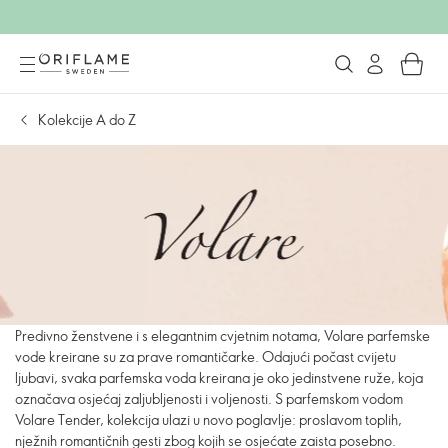
Kolekcije A do Z
Predivno ženstvene i s elegantnim cvjetnim notama, Volare parfemske
vode kreirane su za prave romantičarke. Odajući počast cvijetu
ljubavi, svaka parfemska voda kreirana je oko jedinstvene ruže, koja
označava osjećaj zaljubljenosti i voljenosti. S parfemskom vodom
Volare Tender, kolekcija ulazi u novo poglavlje: proslavom toplih,
nježnih romantičnih gesti zbog kojih se osjećate zaista posebno.