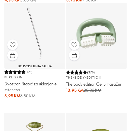
DO ISCRPLJENJA ZALIHA
(
193
)
(
278
)
PURE SKIN
THE-BODY-EDITION
Dvostrani štapić za uklanjanje
The body edition Cellu masažer
mitesera
10,95 KM
20,00 KM
5,95 KM
8,50 KM