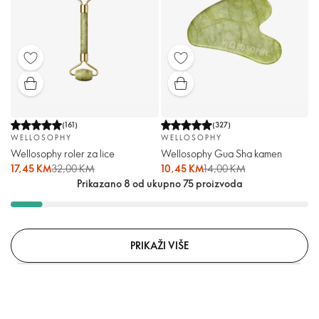
(
161
)
(
327
)
WELLOSOPHY
WELLOSOPHY
Wellosophy roler za lice
Wellosophy Gua Sha kamen
17,45 KM
32,00 KM
10,45 KM
14,00 KM
Prikazano 8 od ukupno 75 proizvoda
PRIKAŽI VIŠE