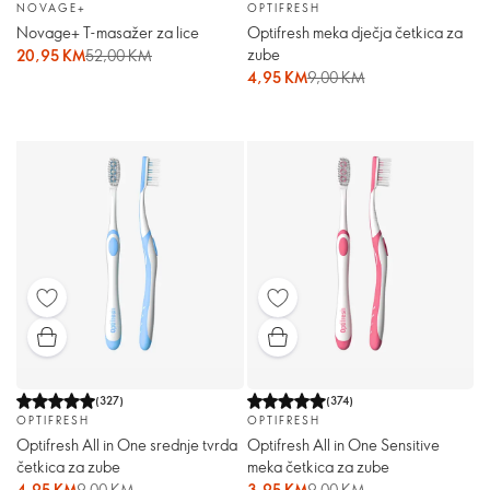
NOVAGE+
OPTIFRESH
Novage+ T-masažer za lice
Optifresh meka dječja četkica za
zube
20,95 KM
52,00 KM
4,95 KM
9,00 KM
(
327
)
(
374
)
OPTIFRESH
OPTIFRESH
Optifresh All in One srednje tvrda
Optifresh All in One Sensitive
četkica za zube
meka četkica za zube
4,95 KM
9,00 KM
3,95 KM
9,00 KM