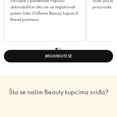
prvoj narudžbi
proizvo
Uživajte u posebnom Popustu
Svaki put ka
dobrodošlice ako ste se registrovali
proizvode, n
putem linka Oriflame Beauty kupca ili
Brend partnera.
REGISTRUJTE SE
Šta se našim Beauty kupcima sviđa?