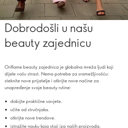
Dobrodošli u našu
beauty zajednicu
Oriflame beauty zajednica je globalna mreža ljudi koji
dijele vašu strast. Nema potrebe za sramežljivošću:
steknite nove prijatelje i otkrijte nove načine za
unapređenje svoje beauty rutine:
dobijte praktične savjete.
učite od stručnjaka.
otkrijte nove trendove.
istražite nauku koja stoji iza naših proizvoda.