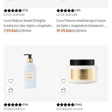
(
572
)
(
140
)
LOVE NATURE
LOVE NATURE
Love Nature Sweet Delights
Love Nature omekšavajući losion
krema za ruke i tijelo s organskom
za tijelo s organskom bananom i
bundevom i cimetom
uljem makadamije
7,95 KM
13,00 KM
19,95 KM
33,00 KM
(
536
)
(
1540
)
ESSENSE&CO.
GIORDANI GOLD