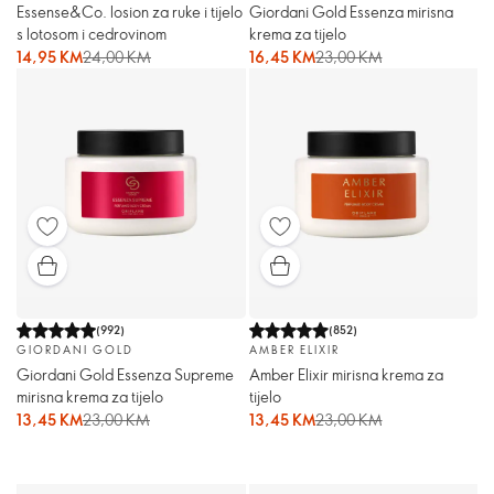
Essense&Co. losion za ruke i tijelo
Giordani Gold Essenza mirisna
s lotosom i cedrovinom
krema za tijelo
14,95 KM
24,00 KM
16,45 KM
23,00 KM
(
992
)
(
852
)
GIORDANI GOLD
AMBER ELIXIR
Giordani Gold Essenza Supreme
Amber Elixir mirisna krema za
mirisna krema za tijelo
tijelo
13,45 KM
23,00 KM
13,45 KM
23,00 KM