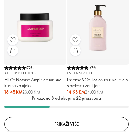
(
728
)
(
679
)
ALL OR NOTHING
ESSENSE&CO.
All Or Nothing Amplified mirisna
Essense&Co. losion za ruke i tijelo
krema za tijelo
s makom i vanilijom
16,45 KM
23,00 KM
14,95 KM
24,00 KM
Prikazano 8 od ukupno 22 proizvoda
PRIKAŽI VIŠE