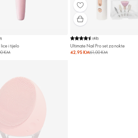
3
)
(
62
)
ice i tijelo
Ultimate Nail Pro set za nokte
00 KM
42,95 KM
61,00 KM