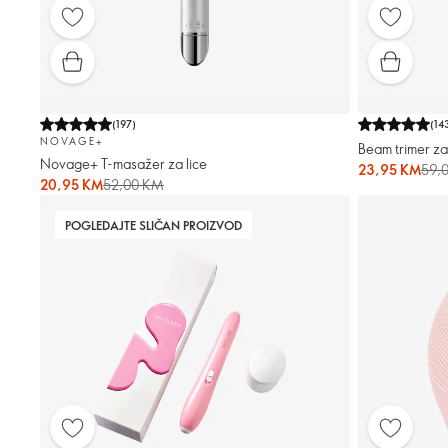
(
197
)
(
14
NOVAGE+
Beam trimer za l
Novage+ T-masažer za lice
23,95 KM
59,
20,95 KM
52,00 KM
POGLEDAJTE SLIČAN PROIZVOD