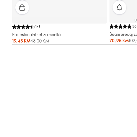
U
(
50
(
148
)
Beam uređaj za 
Profesionalni set za manikir
70,95 KM
102
19,45 KM
48,00 KM