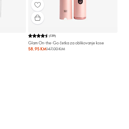
(
139
)
Glam On-the-Go četka za oblikovanje kose
58,95 KM
147,00 KM